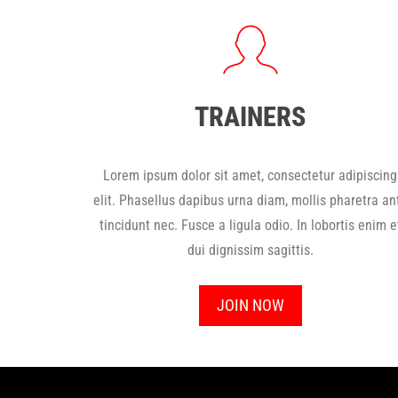
TRAINERS
Lorem ipsum dolor sit amet, consectetur adipiscing
elit. Phasellus dapibus urna diam, mollis pharetra an
tincidunt nec. Fusce a ligula odio. In lobortis enim e
dui dignissim sagittis.
JOIN NOW