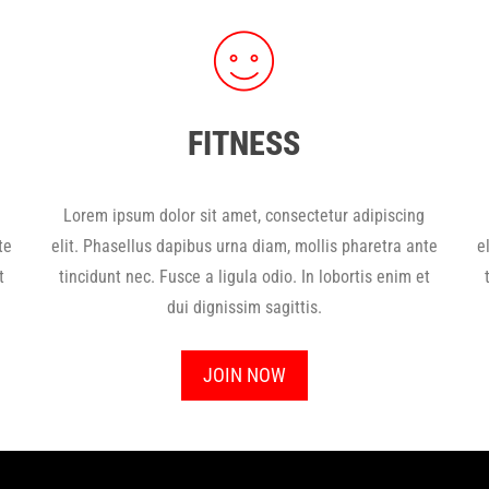
FITNESS
Lorem ipsum dolor sit amet, consectetur adipiscing
te
elit. Phasellus dapibus urna diam, mollis pharetra ante
e
t
tincidunt nec. Fusce a ligula odio. In lobortis enim et
dui dignissim sagittis.
JOIN NOW